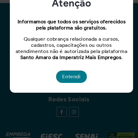
Atenção
Para Candidatos
Informamos que todos os serviços oferecidos
pela plataforma são gratuitos.
Busca de Oportunidades
Cadastro de Currículo
Qualquer cobrança relacionada a cursos,
Capacite-se
cadastros, capacitações ou outros
atendimentos não é autorizada pela plataforma
Santo Amaro da Imperatriz Mais Empregos
.
Para Empresas
Criar Oportunidade
Entendi
Busca de Currículos
Redes Sociais