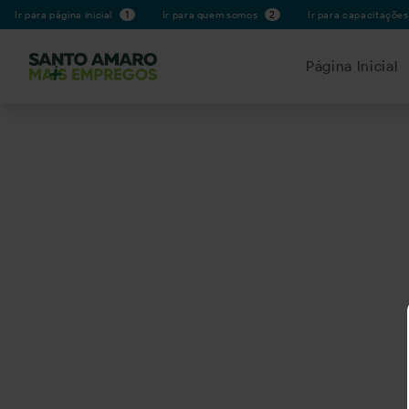
Ir para página inicial
1
Ir para quem somos
2
Ir para capacitaçõe
Página Inicial