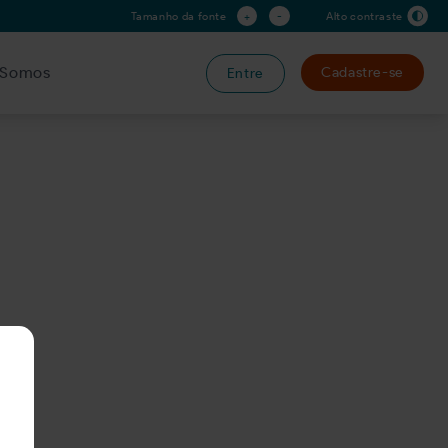
+
-
Tamanho da fonte
Alto contraste
Somos
Cadastre-se
Entre