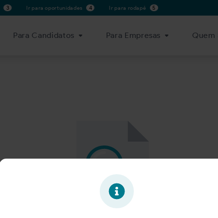
s
3
Ir para oportunidades
4
Ir para rodapé
5
Para Candidatos
Para Empresas
Quem 